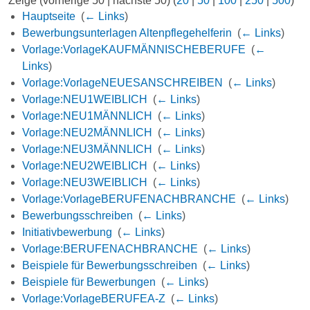
Zeige (vorherige 50 | nächste 50) (
20
|
50
|
100
|
250
|
500
)
Hauptseite
‎
(
← Links
)
Bewerbungsunterlagen Altenpflegehelferin
‎
(
← Links
)
Vorlage:VorlageKAUFMÄNNISCHEBERUFE
‎
(
←
Links
)
Vorlage:VorlageNEUESANSCHREIBEN
‎
(
← Links
)
Vorlage:NEU1WEIBLICH
‎
(
← Links
)
Vorlage:NEU1MÄNNLICH
‎
(
← Links
)
Vorlage:NEU2MÄNNLICH
‎
(
← Links
)
Vorlage:NEU3MÄNNLICH
‎
(
← Links
)
Vorlage:NEU2WEIBLICH
‎
(
← Links
)
Vorlage:NEU3WEIBLICH
‎
(
← Links
)
Vorlage:VorlageBERUFENACHBRANCHE
‎
(
← Links
)
Bewerbungsschreiben
‎
(
← Links
)
Initiativbewerbung
‎
(
← Links
)
Vorlage:BERUFENACHBRANCHE
‎
(
← Links
)
Beispiele für Bewerbungsschreiben
‎
(
← Links
)
Beispiele für Bewerbungen
‎
(
← Links
)
Vorlage:VorlageBERUFEA-Z
‎
(
← Links
)