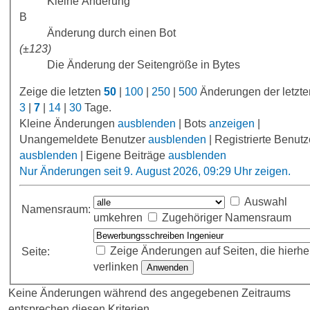
Kleine Änderung
B
Änderung durch einen Bot
(±123)
Die Änderung der Seitengröße in Bytes
Zeige die letzten
50
|
100
|
250
|
500
Änderungen der letzt
3
|
7
|
14
|
30
Tage.
Kleine Änderungen
ausblenden
| Bots
anzeigen
|
Unangemeldete Benutzer
ausblenden
| Registrierte Benutz
ausblenden
| Eigene Beiträge
ausblenden
Nur Änderungen seit 9. August 2026, 09:29 Uhr zeigen.
Auswahl
Namensraum:
umkehren
Zugehöriger Namensraum
Zeige Änderungen auf Seiten, die hierhe
Seite:
verlinken
Keine Änderungen während des angegebenen Zeitraums
entsprechen diesen Kriterien.