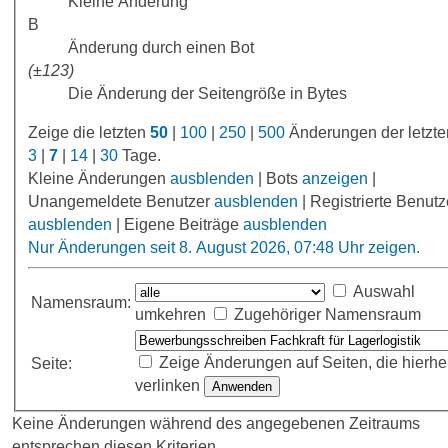
Kleine Änderung
B
Änderung durch einen Bot
(±123)
Die Änderung der Seitengröße in Bytes
Zeige die letzten
50
|
100
|
250
|
500
Änderungen der letzt
3
|
7
|
14
|
30
Tage.
Kleine Änderungen
ausblenden
| Bots
anzeigen
|
Unangemeldete Benutzer
ausblenden
| Registrierte Benutz
ausblenden
| Eigene Beiträge
ausblenden
Nur Änderungen seit 8. August 2026, 07:48 Uhr zeigen.
Auswahl
Namensraum:
umkehren
Zugehöriger Namensraum
Zeige Änderungen auf Seiten, die hierhe
Seite:
verlinken
Keine Änderungen während des angegebenen Zeitraums
entsprechen diesen Kriterien.