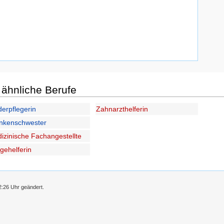
ähnliche Berufe
derpflegerin
Zahnarzthelferin
nkenschwester
izinische Fachangestellte
egehelferin
2:26 Uhr geändert.